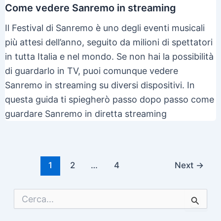
Come vedere Sanremo in streaming
Il Festival di Sanremo è uno degli eventi musicali
più attesi dell’anno, seguito da milioni di spettatori
in tutta Italia e nel mondo. Se non hai la possibilità
di guardarlo in TV, puoi comunque vedere
Sanremo in streaming su diversi dispositivi. In
questa guida ti spiegherò passo dopo passo come
guardare Sanremo in diretta streaming
Post
1
2
…
4
Next
→
pagination
C
e
r